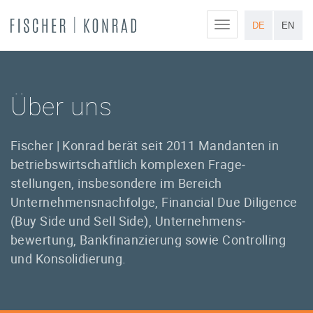
M
DE
EN
e
n
ü
a
Über uns
n
z
e
Fischer | Konrad berät seit 2011 Mandanten in
i
g
betriebs­wirtschaftlich komplexen Frage­
e
stellungen, insbesondere im Bereich
n
Unternehmens­nachfolge, Financial Due Diligence
(Buy Side und Sell Side), Unternehmens­
bewertung, Bank­finanzierung sowie Controlling
und Konsolidierung.