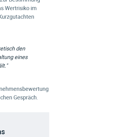
 Wertrisiko im
 Kurzgutachten
etisch den
altung eines
t."
nternehmensbewertung
lichen Gespräch.
ns