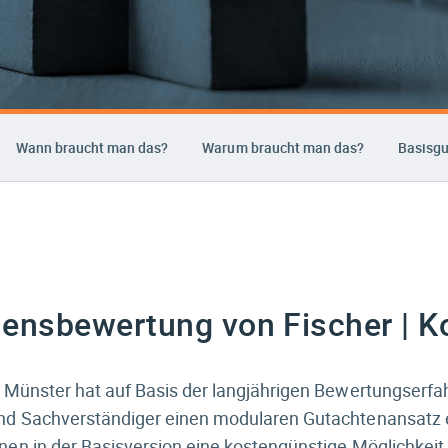
Wann braucht man das?
Warum braucht man das?
Basisg
ensbewertung von Fischer | K
s Münster hat auf Basis der langjährigen Bewertungserfa
nd Sachverständiger einen modularen Gutachtenansatz 
nen in der Basisversion eine kostengünstige Möglichkei