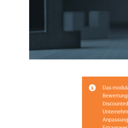
Das modular
Bewertungs
Discounted
Unternehme
Anpassunge
Ertragswert