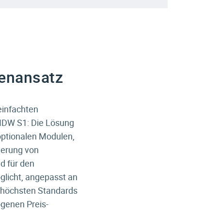
tenansatz
einfachten
 IDW S1: Die Lösung
optionalen Modulen,
ierung von
d für den
icht, angepasst an
h höchsten Standards
ogenen Preis-