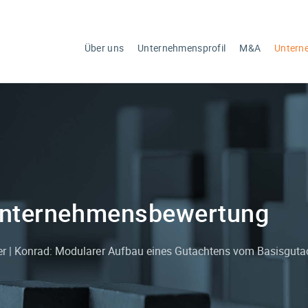
Über uns
Unternehmensprofil
M&A
Untern
nternehmens­bewertung
r | Konrad: Modularer Aufbau eines Gutachtens vom Basisguta