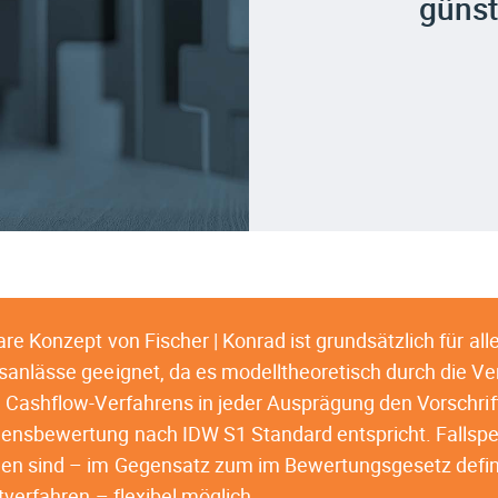
günst
e Konzept von Fischer | Konrad ist grundsätzlich für all
anlässe geeignet, da es modelltheoretisch durch die 
 Cashflow-Verfahrens in jeder Ausprägung den Vorschrif
nsbewertung nach IDW S1 Standard entspricht. Fallspe
n sind – im Gegensatz zum im Bewertungsgesetz defin
verfahren – flexibel möglich.