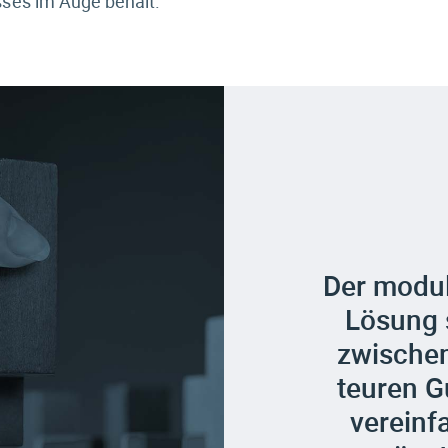
sses im Auge behält.
Der modul
Lösung 
zwische
teuren G
vereinf