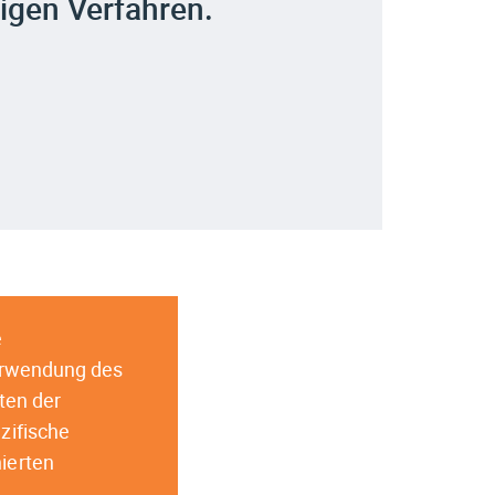
igen Verfahren.
e
Verwendung des
ten der
zifische
ierten