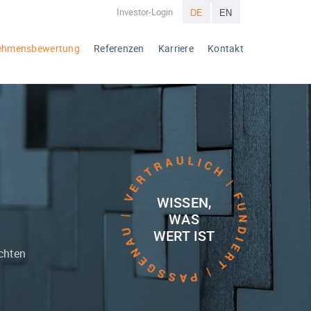
Investor-Login
DE
EN
ehmens­bewertung
Referenzen
Karriere
Kontakt
WISSEN,
WAS
WERT IST
chten