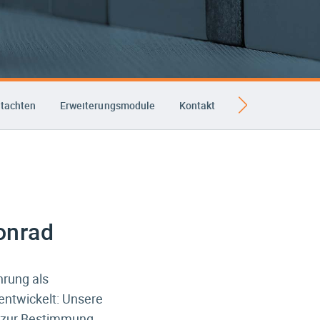
utachten
Erweiterungsmodule
Kontakt
onrad
hrung als
entwickelt: Unsere
t zur Bestimmung